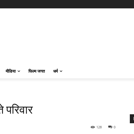
मीडिया
फिल्म जगत
धर्म
टते परिवार
128
0