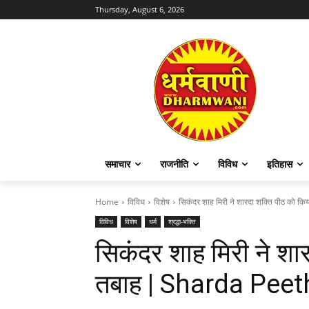
Thursday, August 6, 2026
समाचार
राजनीति
विविध
इतिहास
Home
विविध
विशेष
सिकंदर शाह मिरी ने शारदा शक्ति पीठ को किय
विविध
विशेष
धर्म
श्रद्धा-भक्ति
सिकंदर शाह मिरी ने शा
तबाह | Sharda Peet