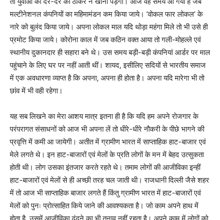
तो युवाओं को दर-दर की ठोकरें न खानी पड़ेंगी। आज वह समय आ गया है जब
मल्टीनेशनल कंपनियों का महिमामंडन कम किया जाये। ‘वोकल फार लोकल’ के
नारे को बुलंद किया जाये। अपना लोकल माल यदि थोड़ा महंगा मिले तो भी उसे ही
प्रमोट किया जाये। कोरोना काल में जब कठिन वक्त आया तो गली-मोहल्ले एवं
स्थानीय दुकानदार ही सहारा बने थे। उस समय बड़ी-बड़ी कंपनियां आर्डर पर माल
पहुंचाने के लिए घर पर नहीं आती थीं। शायद, इसीलिए सदियों से भारतीय समाज
में एक अवधारणा व्याप्त है कि अपना, अपना ही होता है। अपना यदि मारेगा भी तो
छांव में भी वही रहेगा।
यह सब लिखने का मेरा आशय मात्र इतना ही है कि यदि हम अपने रोजगार के
परंपरागत संसाधनों को आज भी अपना लें तो धीरे-धीरे नौकरी के पीछे भागने की
प्रवृत्ति में कमी आ जायेगी। अतीत में ग्रामीण भारत में साप्ताहिक हाट-बाजार एवं
मेले लगते थे। इन हाट-बाजारों एवं मेलों के प्रति लोगों के मन में बेहद उत्सुकता
होती थी। लोग उसका इंतजार करते रहते थे। तमाम लोगों की आजीविका इन्हीं
हाट-बाजारों एवं मेलों से ही अच्छी तरह चल जाती थी। राजधानी दिल्ली जैसे शहर
में तो आज भी साप्ताहिक बाजार लगते हैं किंतु ग्रामीण भारत में हाट-बाजारों एवं
मेलों को पुनः प्रोत्साहित किये जाने की आवश्यकता है। जो काम अपने हाथ में
होता है, उसमें आजीविका ढूंढ़ने का भी तनाव नहीं रहता है। अपने काम में लोगों को