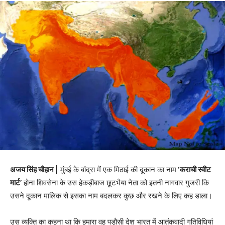
अजय सिंह चौहान |
मुंबई के बांद्रा में एक मिठाई की दूकान का नाम
‘कराची स्वीट
मार्ट’
होना शिवसेना के उस हेकड़ीबाज छूटभैया नेता को इतनी नागवार गुजरी कि
उसने दूकान मालिक से इसका नाम बदलकर कुछ और रखने के लिए कह डाला।
उस व्यक्ति का कहना था कि हमारा वह पड़ौसी देश भारत में आतंकवादी गतिविधियां