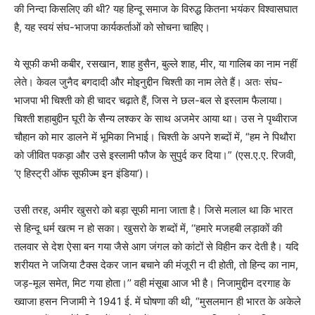
की निन्दा किसलिए की थी? यह हिन्दू समाज के विरुद्ध कितना भयंकर विश्वासघात
है, यह स्वयं संघ-भाजपा कार्यकर्ताओं को सोचना चाहिए।
ये सूफी कभी कबीर, रसखान, शाह हुसैन, बुल्ले शाह, मीर, या गालिब का नाम नहीं
लेते। केवल जुनैद बगदादी और मोइनुद्दीन चिश्ती का नाम लेते हैं। अतः संघ-
भाजपा भी चिश्ती को ही चादर चढ़ाते हैं, जिस ने छल-बल से इस्लाम फैलाया।
चिश्ती शहाबुद्दीन घूरी के सैन्य लश्कर के साथ अजमेर आया था। उस ने पृथ्वीराज
चौहान को मार डालने में भूमिका निभाई। चिश्ती के अपने शब्दों में, “हम ने पिथौरा
को जीवित पकड़ा और उसे इस्लामी फौज के सुपुर्द कर दिया।” (एस.ए.ए. रिजवी,
‘ए हिस्ट्री ऑफ सूफीज्म इन इंडिया’)।
उसी तरह, अमीर खुसरो को बड़ा सूफी माना जाता है। जिसे मलाल था कि भारत
से हिन्दू धर्म खत्म न हो सका। खुसरो के शब्दों में, ‘‘हमारे मजहबी लड़ाकों की
तलवार से देश ऐसा बन गया जैसे आग जंगल को कांटों से विहीन कर देती है। यदि
शरीयत ने जजिया टैक्स देकर जान बचाने की मंजूरी न दी होती, तो हिन्द का नाम,
जड़-मूल समेत, मिट गया होता।’’ वही मंसूबा आज भी है। निजामुद्दीन दरगाह के
ख्वाजा हसन निजामी ने 1941 ई. में घोषणा की थी, “मुसलमान ही भारत के अकेले