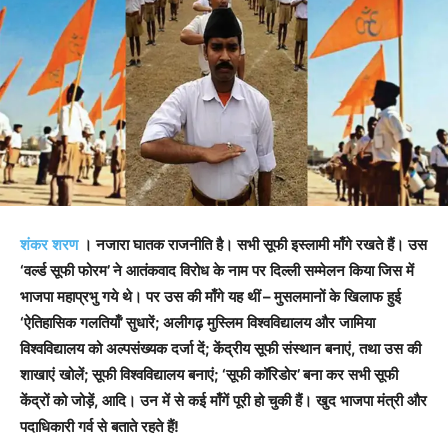
शंकर
शरण
।
नजारा
घातक
राजनीति
है।
सभी
सूफी
इस्लामी
माँगे
रखते
हैं।
उस
‘
वर्ल्ड
सूफी
फोरम
’
ने
आतंकवाद
विरोध
के
नाम
पर
दिल्ली
सम्मेलन
किया
जिस
में
भाजपा
महाप्रभु
गये
थे।
पर
उस
की
माँगे
यह
थीं
–
मुसलमानों
के
खिलाफ
हुई
‘
ऐतिहासिक
गलतियाँ
’
सुधारें
;
अलीगढ़
मुस्लिम
विश्वविद्यालय
और
जामिया
विश्वविद्यालय
को
अल्पसंख्यक
दर्जा
दें
;
केंद्रीय
सूफी
संस्थान
बनाएं
,
तथा
उस
की
शाखाएं
खोलें
;
सूफी
विश्वविद्यालय
बनाएं
; ‘
सूफी
कॉरिडोर
’
बना
कर
सभी
सूफी
केंद्रों
को
जोड़ें
,
आदि।
उन
में
से
कई
माँगें
पूरी
हो
चुकी
हैं।
खुद
भाजपा
मंत्री
और
पदाधिकारी
गर्व
से
बताते
रहते
हैं
!