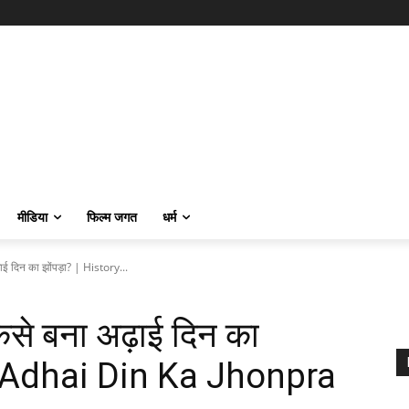
मीडिया
फिल्म जगत
धर्म
ढ़ाई दिन का झोंपड़ा? | History...
 कैसे बना अढ़ाई दिन का
of Adhai Din Ka Jhonpra