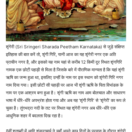
शृंगेरी (Sri Sringeri Sharada Peetham Karnataka) से जुड़े संक्षिप्त
इतिहास की बात करें तो, शृंगी गिरि, यानी आज का यह शृंगेरी नगर एक अति
प्राचीन नगर है, और इसको यह नाम यहां से करीब 12 किमी दूर स्थित शृंगगिरि
नामक एक छोटी पहाड़ी से मिला है जिसके बारे में पौराणिक मान्यता है कि यहां शृंगी
ऋषि का जन्म हुआ था, इसलिए उन्हीं के नाम पर इस स्थान को शृंगेरी गिरि नगर
नाम दिया गया। इसी छोटी सी पहाड़ी पर आज भी शृंगी ऋषि के पिता विभांडक के
नाम पर एक आश्रम बना हुआ है। शृंगी ऋषि का नाम आम बोलचाल और साधारण
भाषा में धीरे-धीरे अपभ्रंश होता गया और अब यह ‘शृंगी गिरि’ से ‘शृंगेरी’ का रूप ले
चुका है। तुंगभद्रा नदी के तट पर स्थित यह शृंगेरी नगर अब धीरे-धीरे एक
आधुनिक शहर में बदलता दिख रहा है।
8वीं शताब्दी में आदि शंकराचार्य ने यहाँ अपने कुछ दिनों के प्रवास के दौरान शृंगेरी