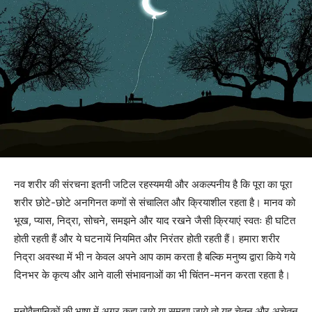
नव शरीर की संरचना इतनी जटिल रहस्यमयी और अकल्पनीय है कि पूरा का पूरा
शरीर छोटे-छोटे अनगिनत कणों से संचालित और क्रियाशील रहता है। मानव को
भूख, प्यास, निद्रा, सोचने, समझने और याद रखने जैसी क्रियाएं स्वतः ही घटित
होती रहती हैं और ये घटनायें नियमित और निरंतर होती रहती हैं। हमारा शरीर
निद्रा अवस्था में भी न केवल अपने आप काम करता है बल्कि मनुष्य द्वारा किये गये
दिनभर के कृत्य और आने वाली संभावनाओं का भी चिंतन-मनन करता रहता है।
मनोवैज्ञानिकों की भाषा में अगर कहा जाये या समझा जाये तो यह चेतन और अचेतन