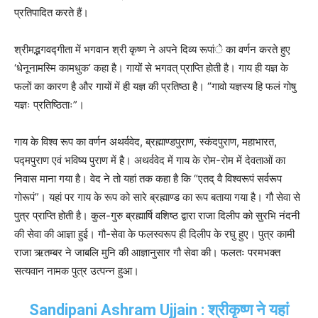
प्रतिपादित करते हैं।
श्रीमद्भगवद्गीता में भगवान श्री कृष्ण ने अपने दिव्य रूपांे का वर्णन करते हुए
‘धेनूनामस्मि कामधुक’ कहा है। गायों से भगवत् प्राप्ति होती है। गाय ही यज्ञ के
फलों का कारण है और गायों में ही यज्ञ की प्रतिष्ठा है। “गावो यज्ञस्य हि फलं गोषु
यज्ञः प्रतिष्ठिताः”।
गाय के विश्व रूप का वर्णन अथर्ववेद, ब्रह्माण्डपुराण, स्कंदपुराण, महाभारत,
पद्मपुराण एवं भविष्य पुराण में है। अथर्ववेद में गाय के रोम-रोम में देवताओं का
निवास माना गया है। वेद ने तो यहां तक कहा है कि “एतद् वै विश्वरूपं सर्वरूप
गोरूपं”। यहां पर गाय के रूप को सारे ब्रह्माण्ड का रूप बताया गया है। गौ सेवा से
पुत्र प्राप्ति होती है। कुल-गुरु ब्रह्मार्षि वशिष्ठ द्वारा राजा दिलीप को सुरभि नंदनी
की सेवा की आज्ञा हुई। गौ-सेवा के फलस्वरूप ही दिलीप के रघु हुए। पुत्र कामी
राजा ऋतम्बर ने जाबलि मुनि की आज्ञानुसार गौ सेवा की। फलतः परमभक्त
सत्यवान नामक पुत्र उत्पन्न हुआ।
Sandipani Ashram Ujjain : श्रीकृष्ण ने यहां