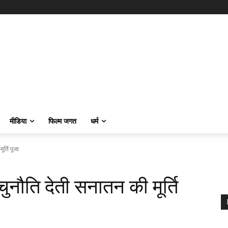
मीडिया
फिल्म जगत
धर्म
र्ति पूजा
चुनौति देती सनातन की मूर्ति