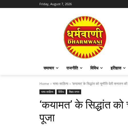
Friday, August 7, 2026
समाचार
राजनीति
विविध
इतिहास
Home
भाषा-साहित्य
‘कयामत’ के सिद्धांत को चुनौति देती सनातन की मू
भाषा-साहित्य
विविध
शिक्षा-जगत
‘कयामत’ के सिद्धांत को 
पूजा