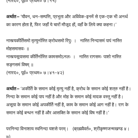
(नारद०, पूर्व० प्रथम० ७।१५)
अर्थात –
‘यौवन, धन-सम्पत्ति, प्रभुता और अविवेक-इनमें से एक-एक भी अनर्थ
का कारण होता है, फिर जहाँ ये चारों मौजूद हों, वहाँ के लिये क्या कहना।’
नास्त्यकीर्तिसमो मृत्युर्नास्ति क्रोधसमो रिपुः । नास्ति निन्दासमं पापं नास्ति
मोहसमासवः ॥
नास्त्यसूयासमा कीर्तिर्नास्ति कामसमोऽनलः । नास्ति रागसमः पाशो नास्ति
सङ्गसमं विषम् ॥
(नारद०, पूर्व० प्रथम० ७।४१-४२)
अर्थात –
‘अकीर्ति के समान कोई मृत्यु नहीं है, क्रोध के समान कोई शत्रु नहीं है।
निन्दा के समान कोई पाप नहीं है और मोह के समान कोई मादक वस्तु नहीं है।
असूया के समान कोई अपकीर्ति नहीं है, काम के समान कोई आग नहीं है। राग के
समान कोई बन्धन नहीं है और आसक्ति के समान कोई विष नहीं है।’
परनिन्दा विनाशाय स्वनिन्दा यशसे परम्। (ब्रह्मवैवर्त०, श्रीकृष्णजन्मखण्ड ४।
७)