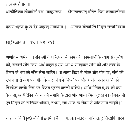
तत्त्वावमर्शनात् ॥
आन्वीक्षिक्या शोकमोहौ दम्भं महदुपासया। योगान्तरायान् मौनेन हिंसां कायाद्यनीहया
॥
कृपया भूतजं दुःखं दैवं जह्यात् समाधिना । आत्मजं योगवीर्येण निद्रां सत्त्वनिषेवया
॥
(श्रीमद्भा० ७। १५ । २२-२४)
अर्थात –
‘धर्मराज ! संकल्पों के परित्याग से काम को, कामनाओं के त्याग से क्रोध
को, संसारी लोग जिसे अर्थ कहते हैं उसे अनर्थ समझकर लोभ को और तत्त्व के
विचार से भय को जीत लेना चाहिये। अध्यात्म विद्या से शोक और मोह पर, संतों की
उपासना से दम्भ पर, मौन के द्वारा योग के विघ्नों पर और शरीर-प्राण आदि को
निश्चेष्ट करके हिंसा पर विजय प्राप्त करनी चाहिये। आधिभौतिक दुःख को दया
के द्वारा, आधिदैविक वेदना को समाधि के द्वारा और आध्यात्मिक दुःख को योगबल से
एवं निद्रा को सात्त्विक भोजन, स्थान, संग आदि के सेवन से जीत लेना चाहिये।’
नाहं वसामि वैकुण्ठे योगिनां हृदये न वै। मद्भक्ता यत्र गायन्ति तत्र तिष्ठामि नारद
॥