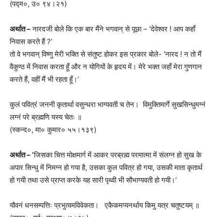
(पद्म०, उ० ९४।२१)
अर्थात –
नारदजी बोले कि एक बार मैंने भगवान् से पूछा – ‘देवेश्वर ! आप कहाँ
निवास करते हैं ?’
तो वे भगवान् विष्णु मेरी भक्ति से संतुष्ट होकर इस प्रकार बोले- ‘नारद ! न तो मैं
वैकुण्ठ में निवास करता हूँ और न योगियों के हृदय में। मेरे भक्त जहाँ मेरा गुणगान
करते हैं, वहीं मैं भी रहता हूँ।’
कुलं पवित्रं जननी कृतार्था वसुन्धरा भाग्यवती च तेन। विमुक्तिमार्गे सुखसिन्धुमग्नं
लग्नं परे ब्रह्मणि यस्य चेतः ॥
(स्कन्द०, मा० कुमार० ५५।१३९)
अर्थात – ‘
जिसका चित्त मोक्षमार्ग में आकर परब्रह्म परमात्मा में संलग्न हो सुख के
अपार सिन्धु में निमग्न हो गया है, उसका कुल पवित्र हो गया, उसकी माता कृतार्थ
हो गयी तथा उसे प्राप्त करके यह सारी पृथ्वी भी सौभाग्यवती हो गयी।’
यौवनं धनसम्पत्तिः प्रभुत्वमविवेकता। एकैकमप्यनर्थाय किमु यत्र चतुष्टयम् ॥