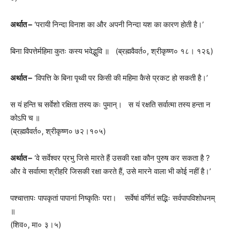
अर्थात –
‘परायी निन्दा विनाश का और अपनी निन्दा यश का कारण होती है।’
बिना विपत्तेर्महिमा कुतः कस्य भवेद्भुवि ॥ (ब्रह्मवैवर्त०, श्रीकृष्ण० १८। १२६)
अर्थात –
‘विपत्ति के बिना पृथ्वी पर किसी की महिमा कैसे प्रकट हो सकती है।’
स यं हन्ति च सर्वेशो रक्षिता तस्य कः पुमान्। स यं रक्षति सर्वात्मा तस्य हन्ता न
कोऽपि च ॥
(ब्रह्मवैवर्त०, श्रीकृष्ण० ७२।१०५)
अर्थात –
‘वे सर्वेश्वर प्रभु जिसे मारते हैं उसकी रक्षा कौन पुरुष कर सकता है ?
और वे सर्वात्मा श्रीहरि जिसकी रक्षा करते हैं, उसे मारने वाला भी कोई नहीं है।’
पश्चात्तापः पापकृतां पापानां निष्कृतिः परा। सर्वेषां वर्णितं सद्भिः सर्वपापविशोधनम्
॥
(शिव०, मा० ३।५)