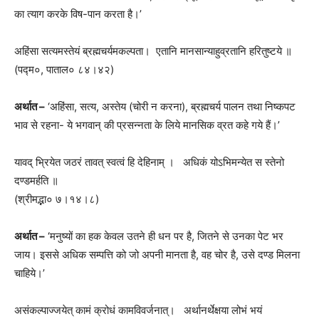
का त्याग करके विष-पान करता है।’
अहिंसा सत्यमस्तेयं ब्रह्मचर्यमकल्पता। एतानि मानसान्याहुव्रतानि हरितुष्टये ॥
(पद्म०, पाताल० ८४।४२)
अर्थात –
‘अहिंसा, सत्य, अस्तेय (चोरी न करना), ब्रह्मचर्य पालन तथा निष्कपट
भाव से रहना- ये भगवान् की प्रसन्नता के लिये मानसिक व्रत कहे गये हैं।’
यावद् भ्रियेत जठरं तावत् स्वत्वं हि देहिनाम् । अधिकं योऽभिमन्येत स स्तेनो
दण्डमर्हति ॥
(श्रीमद्भा० ७।१४।८)
अर्थात –
‘मनुष्यों का हक केवल उतने ही धन पर है, जितने से उनका पेट भर
जाय। इससे अधिक सम्पत्ति को जो अपनी मानता है, वह चोर है, उसे दण्ड मिलना
चाहिये।’
असंकल्पाज्जयेत् कामं क्रोधं कामविवर्जनात्। अर्थानर्थेक्षया लोभं भयं