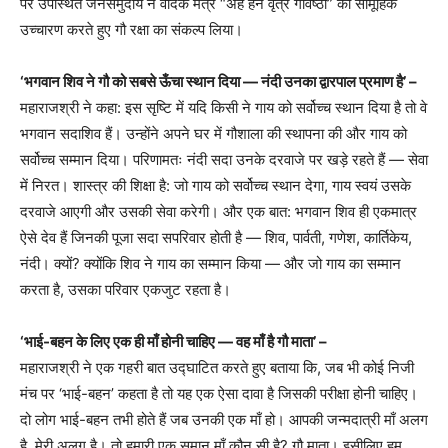
पर उपस्थित जनसमुदाय ने वैदिक मंत्र “अहं हनं वृत्रं गविष्ठौ” का सामूहिक
उच्चारण करते हुए गौ रक्षा का संकल्प लिया।
‘भगवान शिव ने गौ को सबसे ऊँचा स्थान दिया — नंदी उनका द्वारपाल प्रमाण है’ –
महाराजश्री ने कहा: इस सृष्टि में यदि किसी ने गाय को सर्वोच्च स्थान दिया है तो वे
भगवान सदाशिव हैं। उन्होंने अपने घर में गौशाला की स्थापना की और गाय को
सर्वोच्च सम्मान दिया। परिणामतः नंदी सदा उनके दरवाजे पर खड़े रहते हैं — सेवा
में निरत। शास्त्र की शिक्षा है: जो गाय को सर्वोच्च स्थान देगा, गाय स्वयं उसके
दरवाजे आएगी और उसकी सेवा करेगी। और एक बात: भगवान शिव ही एकमात्र
ऐसे देव हैं जिनकी पूजा सदा सपरिवार होती है — शिव, पार्वती, गणेश, कार्तिकेय,
नंदी। क्यों? क्योंकि शिव ने गाय का सम्मान किया — और जो गाय का सम्मान
करता है, उसका परिवार एकजुट रहता है।
‘भाई-बहन के लिए एक ही माँ होनी चाहिए — वह माँ है गौ माता’ –
महाराजश्री ने एक गहरी बात उद्घाटित करते हुए बताया कि, जब भी कोई निजी
मंच पर ‘भाई-बहन’ कहता है तो यह एक ऐसा दावा है जिसकी परीक्षा होनी चाहिए।
दो लोग भाई-बहन तभी होते हैं जब उनकी एक माँ हो। आपकी जन्मदात्री माँ अलग
है, मेरी अलग है। तो हमारी एक समान माँ कौन सी है? गौ माता। इसीलिए हम