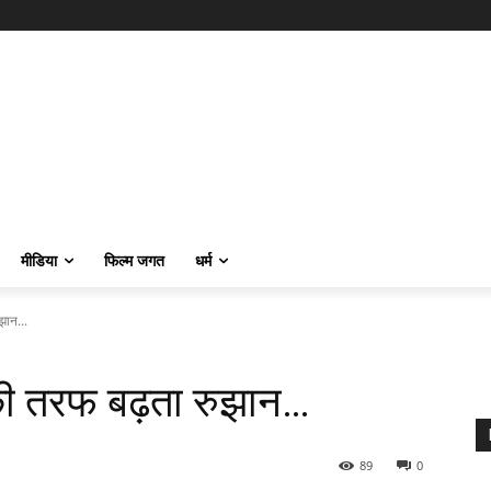
मीडिया
फिल्म जगत
धर्म
झान...
ी की तरफ बढ़ता रुझान…
89
0