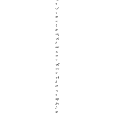
न
दर्श
न
पर
जा
ने
के
लिए
यहां
टै
क्सी
का
ख
र्च
नहीं
उठा
स
कते
हैं
तो
आ
प
यहां
तिप
हि
या