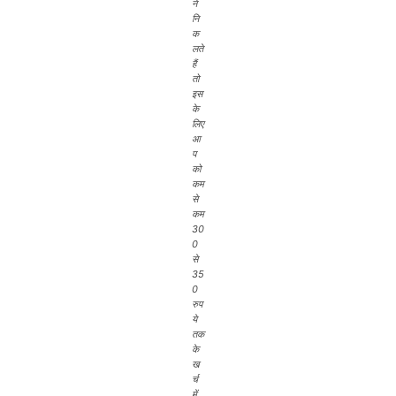
ने
नि
क
लते
हैं
तो
इस
के
लिए
आ
प
को
कम
से
कम
30
0
से
35
0
रुप
ये
तक
के
ख
र्च
में