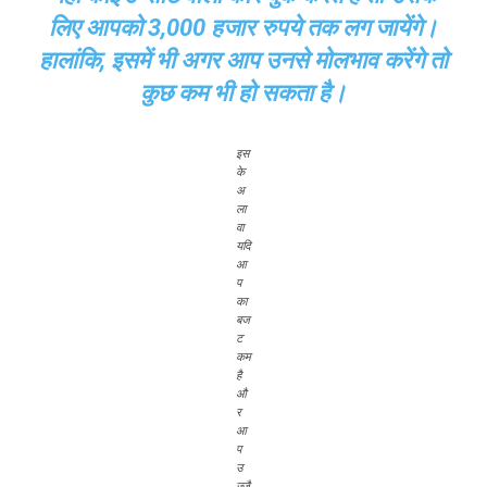
लिए आपको 3,000 हजार रुपये तक लग जायेंगे।
हालांकि, इसमें भी अगर आप उनसे मोलभाव करेंगे तो
कुछ कम भी हो सकता है।
इस
के
अ
ला
वा
यदि
आ
प
का
बज
ट
कम
है
औ
र
आ
प
उ
ज्जै