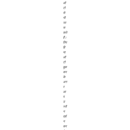
ऑ
टो
से
भी
जा
स
कते
हैं।
तिप
हि
या
ऑ
टो
बुक
कर
के
अग
र
आ
प
उ
ज्जै
न
दर्श
न
कर