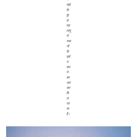
यहां
के
कु
छ
मह
त्वपू
र्ण
स्था
नों
के
दर्श
न
कर
ने
का
अव
सर
मि
ल
जा
ता
है।