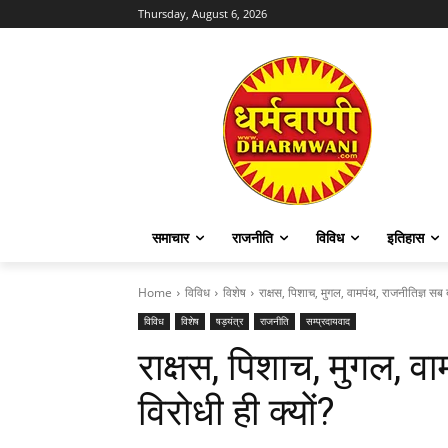
Thursday, August 6, 2026
समाचार
राजनीति
विविध
इतिहास
Home
विविध
विशेष
राक्षस, पिशाच, मुगल, वामपंथ, राजनीतिज्ञ सब ब्
विविध
विशेष
षड़यंत्र
राजनीति
सम्प्रदायवाद
राक्षस, पिशाच, मुगल, वा
विरोधी ही क्यों?