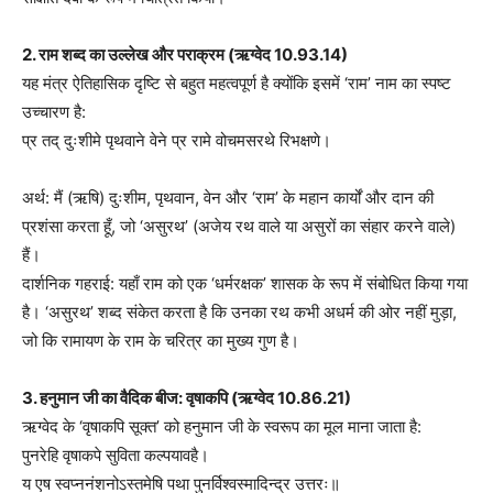
2. राम शब्द का उल्लेख और पराक्रम (ऋग्वेद 10.93.14)
यह मंत्र ऐतिहासिक दृष्टि से बहुत महत्वपूर्ण है क्योंकि इसमें ‘राम’ नाम का स्पष्ट
उच्चारण है:
प्र तद् दुःशीमे पृथवाने वेने प्र रामे वोचमसरथे रिभक्षणे।
अर्थ: मैं (ऋषि) दुःशीम, पृथवान, वेन और ‘राम’ के महान कार्यों और दान की
प्रशंसा करता हूँ, जो ‘असुरथ’ (अजेय रथ वाले या असुरों का संहार करने वाले)
हैं।
दार्शनिक गहराई: यहाँ राम को एक ‘धर्मरक्षक’ शासक के रूप में संबोधित किया गया
है। ‘असुरथ’ शब्द संकेत करता है कि उनका रथ कभी अधर्म की ओर नहीं मुड़ा,
जो कि रामायण के राम के चरित्र का मुख्य गुण है।
3. हनुमान जी का वैदिक बीज: वृषाकपि (ऋग्वेद 10.86.21)
ऋग्वेद के ‘वृषाकपि सूक्त’ को हनुमान जी के स्वरूप का मूल माना जाता है:
पुनरेहि वृषाकपे सुविता कल्पयावहै।
य एष स्वप्ननंशनोऽस्तमेषि पथा पुनर्विश्वस्मादिन्द्र उत्तरः॥