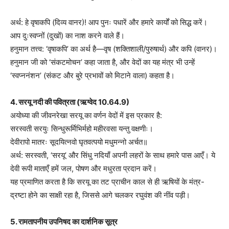
अर्थ: हे वृषाकपि (दिव्य वानर)! आप पुनः पधारें और हमारे कार्यों को सिद्ध करें।
आप दुःस्वप्नों (दुखों) का नाश करने वाले हैं।
हनुमान तत्त्व: ‘वृषाकपि’ का अर्थ है—वृष (शक्तिशाली/पुरुषार्थ) और कपि (वानर)।
हनुमान जी को ‘संकटमोचन’ कहा जाता है, और वेदों का यह मंत्र भी उन्हें
‘स्वप्ननंशन’ (संकट और बुरे प्रभावों को मिटाने वाला) कहता है।
4. सरयू नदी की पवित्रता (ऋग्वेद 10.64.9)
अयोध्या की जीवनरेखा सरयू का वर्णन वेदों में इस प्रकार है:
सरस्वती सरयुः सिन्धुरूर्मिभिर्महो महीरवसा यन्तु वक्षणीः।
देवीरापो मातरः सूदयित्नवो घृतवत्पयो मधुमन्नो अर्चत॥
अर्थ: सरस्वती, ‘सरयू’ और सिंधु नदियाँ अपनी लहरों के साथ हमारे पास आएँ। ये
देवी रूपी माताएँ हमें जल, पोषण और मधुरता प्रदान करें।
यह प्रमाणित करता है कि सरयू का तट प्राचीन काल से ही ऋषियों के मंत्र-
द्रष्टा होने का साक्षी रहा है, जिससे आगे चलकर रघुवंश की नींव पड़ी।
5. रामतापनीय उपनिषद का दार्शनिक सूत्र