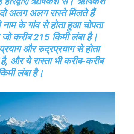
है हरिद्वार/ऋषिकेश से। ऋषिकेश
दो अलग अलग रास्ते मिलते हैं
ी नाम के गांव से होता हुआ चोपता
ै जो करीब 215 किमी लंबा है।
प्रयाग और रुद्रप्रयाग से होता
है, और ये रास्ता भी करीब-करीब
िमी लंबा है।