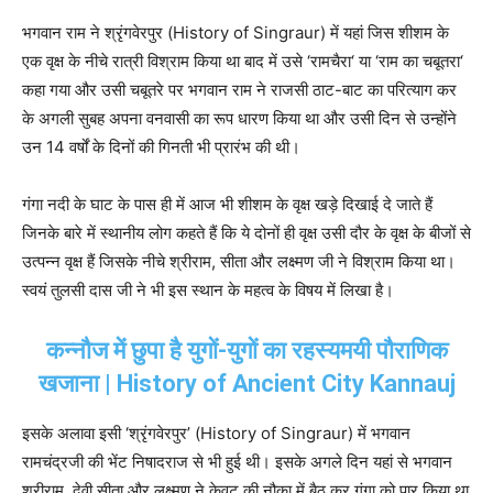
भगवान राम ने श्रृंगवेरपुर (History of Singraur) में यहां जिस शीशम के
एक वृक्ष के नीचे रात्री विश्राम किया था बाद में उसे ‘रामचैरा‘ या ‘राम का चबूतरा‘
कहा गया और उसी चबूतरे पर भगवान राम ने राजसी ठाट-बाट का परित्याग कर
के अगली सुबह अपना वनवासी का रूप धारण किया था और उसी दिन से उन्होंने
उन 14 वर्षों के दिनों की गिनती भी प्रारंभ की थी।
गंगा नदी के घाट के पास ही में आज भी शीशम के वृक्ष खड़े दिखाई दे जाते हैं
जिनके बारे में स्थानीय लोग कहते हैं कि ये दोनों ही वृक्ष उसी दौर के वृक्ष के बीजों से
उत्पन्न वृक्ष हैं जिसके नीचे श्रीराम, सीता और लक्ष्मण जी ने विश्राम किया था।
स्वयं तुलसी दास जी ने भी इस स्थान के महत्व के विषय में लिखा है।
कन्नौज में छुपा है युगों-युगों का रहस्यमयी पौराणिक
खजाना | History of Ancient City Kannauj
इसके अलावा इसी ‘श्रृंगवेरपुर’ (History of Singraur) में भगवान
रामचंद्रजी की भेंट निषादराज से भी हुई थी। इसके अगले दिन यहां से भगवान
श्रीराम, देवी सीता और लक्ष्मण ने केवट की नौका में बैठ कर गंगा को पार किया था