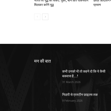
भारत पर युद्ध का संकट: तुर्की, चीन और पकिस्तान
छात्र आंदोलन मे
मिलकर करेंगे युद्ध
प्रमाण
मन की बात
कभी उनको भी तो कहने दो कि ये कैसी
बकवास है….!
31 March 2026
निठारी से एपस्टीन फ़ाइल्स तक
9 February 2026