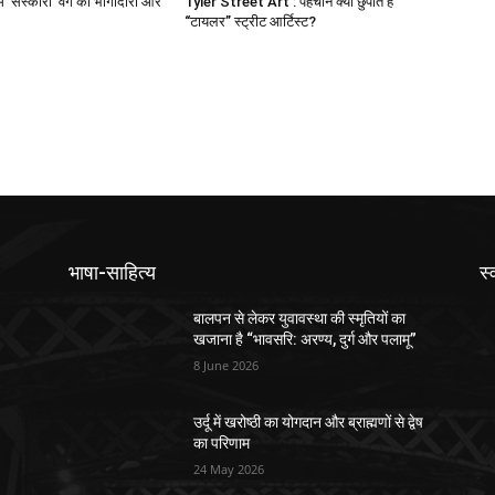
ं ‘संस्कारी’ वर्ग की भागीदारी और
Tyler Street Art : पहचान क्यों छुपाते हैं
“टायलर” स्ट्रीट आर्टिस्ट?
भाषा-साहित्य
स्
बालपन से लेकर युवावस्था की स्मृतियों का
खजाना है “भावसरि: अरण्य, दुर्ग और पलामू”
8 June 2026
उर्दू में खरोष्ठी का योगदान और ब्राह्मणों से द्वेष
का परिणाम
24 May 2026