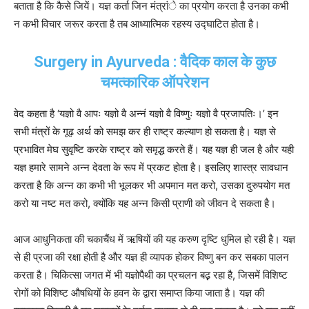
बताता है कि कैसे जियें। यज्ञ कर्ता जिन मंत्रांे का प्रयोग करता है उनका कभी
न कभी विचार जरूर करता है तब आध्यात्मिक रहस्य उद्घाटित होता है।
Surgery in Ayurveda : वैदिक काल के कुछ
चमत्कारिक ऑपरेशन
वेद कहता है ‘यज्ञो वै आपः यज्ञो वै अन्नं यज्ञो वै विष्णुः यज्ञो वै प्रजापतिः।’ इन
सभी मंत्रों के गूढ़ अर्थ को समझ कर ही राष्ट्र कल्याण हो सकता है। यज्ञ से
प्रभावित मेघ सुवृष्टि करके राष्ट्र को समृद्ध करते हैं। यह यज्ञ ही जल है और यही
यज्ञ हमारे सामने अन्न देवता के रूप में प्रकट होता है। इसलिए शास्त्र सावधान
करता है कि अन्न का कभी भी भूलकर भी अपमान मत करो, उसका दुरुपयोग मत
करो या नष्ट मत करो, क्योंकि यह अन्न किसी प्राणी को जीवन दे सकता है।
आज आधुनिकता की चकाचैंध में ऋषियों की यह करुण दृष्टि धुमिल हो रही है। यज्ञ
से ही प्रजा की रक्षा होती है और यज्ञ ही व्यापक होकर विष्णु बन कर सबका पालन
करता है। चिकित्सा जगत में भी यज्ञोपैथी का प्रचलन बढ़़ रहा है, जिसमें विशिष्ट
रोगों को विशिष्ट औषधियों के हवन के द्वारा समाप्त किया जाता है। यज्ञ की