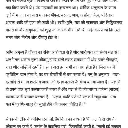
यज्ञ की परंपरा प्राचीनकाल से रही है। ऋषि वनों में रहते हुए प्रातः सायं दैनिक
यज्ञ किया करते थे। पंच महायज्ञों का प्रचलन था। धार्मिक अनुष्ठान के समय
वृक्षों में भगवान का वास मानकर पीपल, बरगद, आम, अशोक, बिल्व, पारिजात,
आंवला आदि की पूजा की जाती थी। ऋषि-मुनि, यज्ञ को सफलता और सिद्धिकारक
मानते थे और वायुमंडल की शुद्धि का कारक भी मानते थे। यही कारण था कि उस
समय लोग निरोग और दीर्घायु होते थे।
अग्नि अमूल्य है जीवन का संबंध आरोग्यता से है और आरोग्यता का संबंध यज्ञ से।
अनगिनत अज्ञात सूक्ष्म जीवाणु हमारे चारों तरफ वातावरण में और हमारे रोमकूपों,
रक्त और जोड़ों में रहते हैं। हवन द्वारा इन सभी का नाश होता हैं। जिस घर में
प्रतिदिन हवन होता है, वह घर बीमारियों से बचा रहता हैं। मनु के अनुसार, “यज्ञ-
व्रतादि से मानव शरीर व आत्मा को ब्रह्म प्राप्ति के योग्य बनाया जाता है। यज्ञ से
ही तपने वाल सूर्य कल्याणकारी बनता है और यज्ञ से ही जीवनाधार पर्जन्य (बादल)
कल्याणकारी बनकर बरसता है। ‘यज्ञाद भवति पर्जन्यो यज्ञकर्म समुदभवः’ अतः
यज्ञ में प्राणि-मात्र के सुखी होने की कामना निहित है।”
चेचक के टीके के आविष्कारक डॉ. हैफकिन का कथन है ‘घी जलाने से रोग के
कीटाणु मर जाते हैं’ फ्रांस के वैज्ञानिक प्रो. ट्रिलबिर्ट कहते है, “जली हुई शक्कर