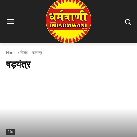
Home
विविध
षड़यंत्र
षड़यंत्र
विशेष