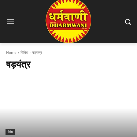
Home
विविध
षड़यंत्र
षड़यंत्र
विशेष